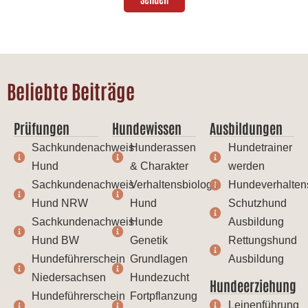
Beliebte Beiträge
Prüfungen
Hundewissen
Ausbildungen
Sachkundenachweis
Hunderassen
Hundetrainer
Hund
& Charakter
werden
Sachkundenachweis
Verhaltensbiologie
Hundeverhalten
Hund NRW
Hund
Schutzhund
Sachkundenachweis
Hunde
Ausbildung
Hund BW
Genetik
Rettungshund
Hundeführerschein
Grundlagen
Ausbildung
Niedersachsen
Hundezucht
Hundeerziehung
Hundeführerschein
Fortpflanzung
Leinenführung