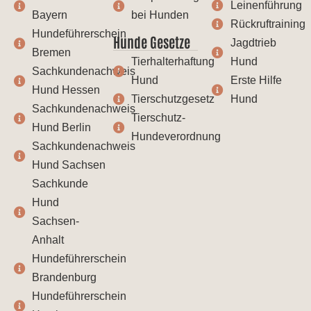
Leinenführung
Bayern
bei Hunden
Rückruftraining
Hundeführerschein
Hunde Gesetze
Jagdtrieb
Bremen
Tierhalterhaftung
Hund
Sachkundenachweis
Hund
Erste Hilfe
Hund Hessen
Tierschutzgesetz
Hund
Sachkundenachweis
Tierschutz-
Hund Berlin
Hundeverordnung
Sachkundenachweis
Hund Sachsen
Sachkunde
Hund
Sachsen-
Anhalt
Hundeführerschein
Brandenburg
Hundeführerschein