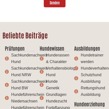
Senden
Beliebte Beiträge
Prüfungen
Hundewissen
Ausbildungen
Sachkundenachweis
Hunderassen
Hundetrainer
Hund
& Charakter
werden
Sachkundenachweis
Verhaltensbiologie
Hundeverhalten
Hund NRW
Hund
Schutzhund
Sachkundenachweis
Hunde
Ausbildung
Hund BW
Genetik
Rettungshund
Hundeführerschein
Grundlagen
Ausbildung
Niedersachsen
Hundezucht
Hundeerziehung
Hundeführerschein
Fortpflanzung