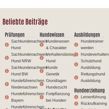
Beliebte Beiträge
Prüfungen
Hundewissen
Ausbildungen
Sachkundenachweis
Hunderassen
Hundetrainer
Hund
& Charakter
werden
Sachkundenachweis
Verhaltensbiologie
Hundeverhalten
Hund NRW
Hund
Schutzhund
Sachkundenachweis
Hunde
Ausbildung
Hund BW
Genetik
Rettungshund
Hundeführerschein
Grundlagen
Ausbildung
Niedersachsen
Hundezucht
Hundeerziehung
Hundeführerschein
Fortpflanzung
Leinenführung
Bayern
bei Hunden
Rückruftraining
Hundeführerschein