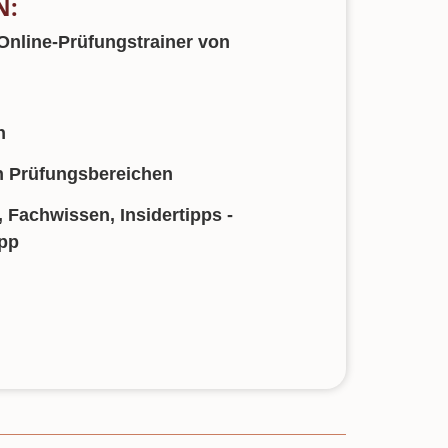
N:
Online-Prüfungstrainer von
n
en Prüfungsbereichen
 Fachwissen, Insidertipps -
App