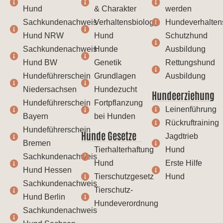
Hund
& Charakter
werden
Sachkundenachweis
Verhaltensbiologie
Hundeverhalten
Hund NRW
Hund
Schutzhund
Sachkundenachweis
Hunde
Ausbildung
Hund BW
Genetik
Rettungshund
Hundeführerschein
Grundlagen
Ausbildung
Niedersachsen
Hundezucht
Hundeerziehung
Hundeführerschein
Fortpflanzung
Leinenführung
Bayern
bei Hunden
Rückruftraining
Hundeführerschein
Hunde Gesetze
Jagdtrieb
Bremen
Tierhalterhaftung
Hund
Sachkundenachweis
Hund
Erste Hilfe
Hund Hessen
Tierschutzgesetz
Hund
Sachkundenachweis
Tierschutz-
Hund Berlin
Hundeverordnung
Sachkundenachweis